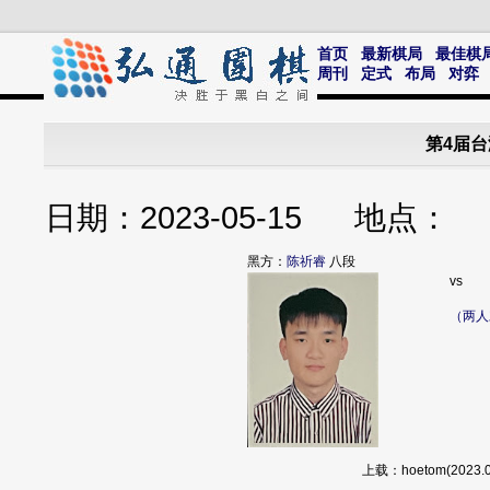
首页
最新棋局
最佳棋
周刊
定式
布局
对弈
第4届台
日期：2023-05-15 地点
黑方：
陈祈睿
八段
vs
（两人
上载：hoetom(202