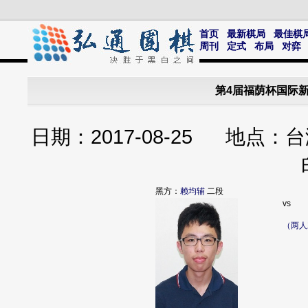
首页
最新棋局
最佳棋
周刊
定式
布局
对弈
第4届福荫杯国际
日期：2017-08-25 地
黑方：
赖均辅
二段
vs
（两人