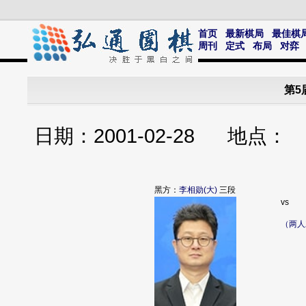
首页
最新棋局
最佳棋
周刊
定式
布局
对弈
第5
日期：2001-02-28 地点
黑方：
李相勋(大)
三段
vs
（两人