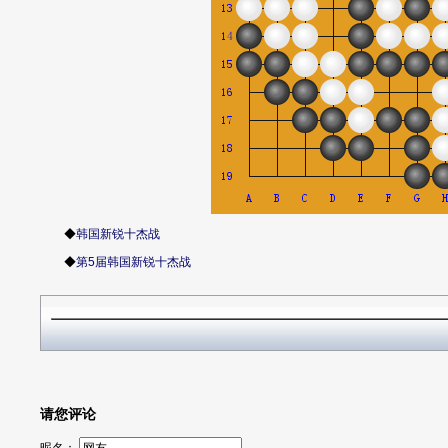
◆
韩国新锐十杰战
◆
第5届韩国新锐十杰战
请您评论