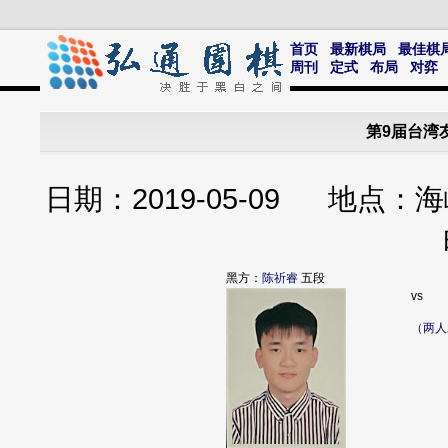
首页
最新棋局
最佳棋
周刊
定式
布局
对弈
第9届台湾
日期：2019-05-09 地
黑方：
陈祈睿
五段
vs
（两人