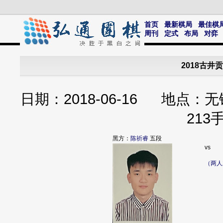
首页
最新棋局
最佳棋
周刊
定式
布局
对弈
2018古
日期：2018-06-16 地
213
黑方：
陈祈睿
五段
vs
（两人