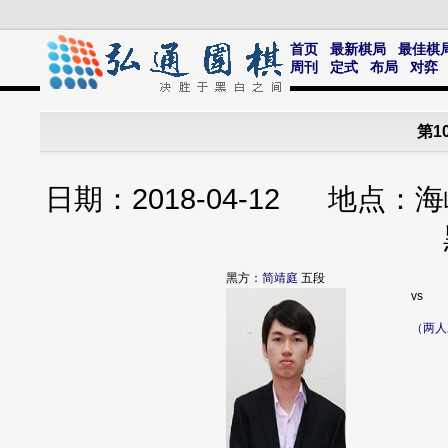
首页
最新棋局
最佳棋
周刊
定式
布局
对弈
第1
日期：2018-04-12 地
黑方：
简靖庭
五段
vs
（两人