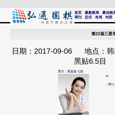
首页
最新棋局
最佳棋
周刊
定式
布局
对弈
第22届三星
日期：2017-09-06 地
黑贴6.5目
黑方：
黑嘉嘉
七段
vs
（两人