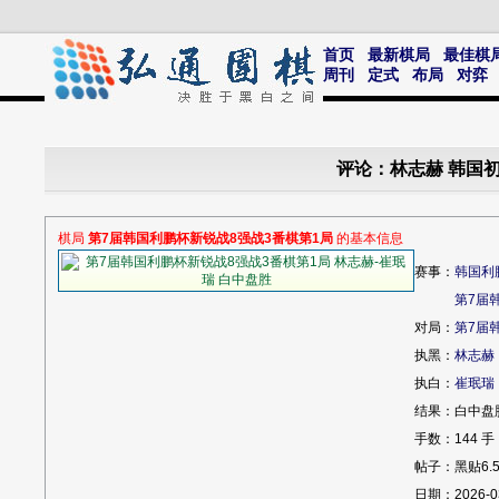
首页
最新棋局
最佳棋
周刊
定式
布局
对弈
评论：林志赫 韩国初段
棋局
第7届韩国利鹏杯新锐战8强战3番棋第1局
的基本信息
赛事：
韩国利
第7届
对局：
第7届
执黑：
林志赫
执白：
崔珉瑞
结果：白中盘
手数：144 手
帖子：黑贴6.
日期：2026-0