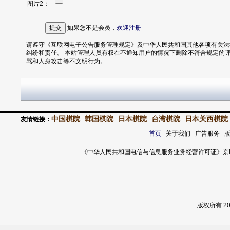
图片2：
如果您不是会员，
欢迎
注册
请遵守《互联网电子公告服务管理规定》及中华人民共和国其他各项有关法律法规。 用户发表意见仅代表其个人意见，并且承担一切
纠纷和责任。 本站管理人员有权在不通知用户的情况下删除不符合规定的评论信息或留做证据。 请客观的评价您所看到的资讯，提倡就事论事，杜绝漫
骂和人身攻击等不文明行为。
中国棋院
韩国棋院
日本棋院
台湾棋院
日本关西棋院
友情链接：
首页
关于我们 广告服务 
《中华人民共和国电信与信息服务业务经营许可证》京ICP证 120
版权所有 2