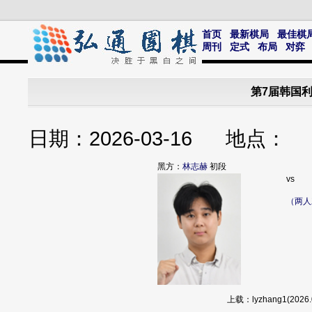
首页
最新棋局
最佳棋
周刊
定式
布局
对弈
第7届韩国利
日期：2026-03-16 地点
黑方：
林志赫
初段
vs
（两人
上载：lyzhang1(20