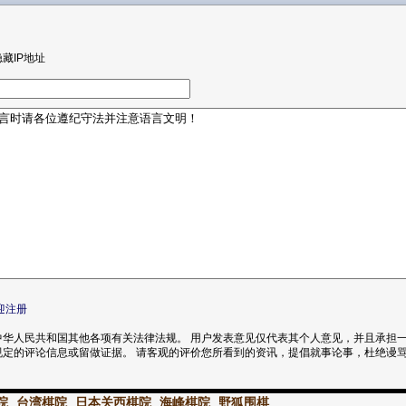
隐藏IP地址
迎注册
华人民共和国其他各项有关法律法规。 用户发表意见仅代表其个人意见，并且承担一
规定的评论信息或留做证据。 请客观的评价您所看到的资讯，提倡就事论事，杜绝谩
院
台湾棋院
日本关西棋院
海峰棋院
野狐围棋