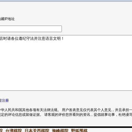
隐藏IP地址
迎注册
华人民共和国其他各项有关法律法规。 用户发表意见仅代表其个人意见，并且承担一
规定的评论信息或留做证据。 请客观的评价您所看到的资讯，提倡就事论事，杜绝谩
院
台湾棋院
日本关西棋院
海峰棋院
野狐围棋