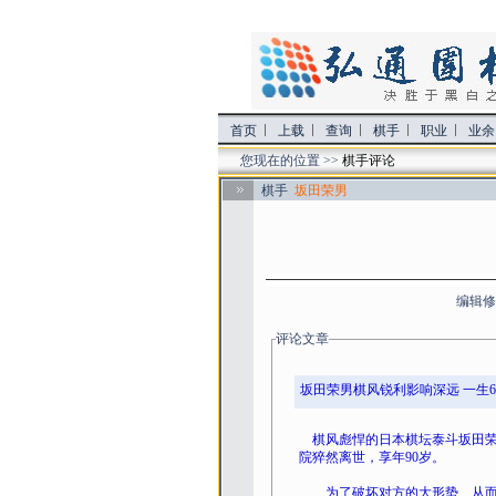
首页
上载
查询
棋手
职业
业余
您现在的位置 >>
棋手评论
棋手
坂田荣男
编辑修
评论文章
坂田荣男棋风锐利影响深远 一生6
棋风彪悍的日本棋坛泰斗坂田荣
院猝然离世，享年90岁。
为了破坏对方的大形势、从而打