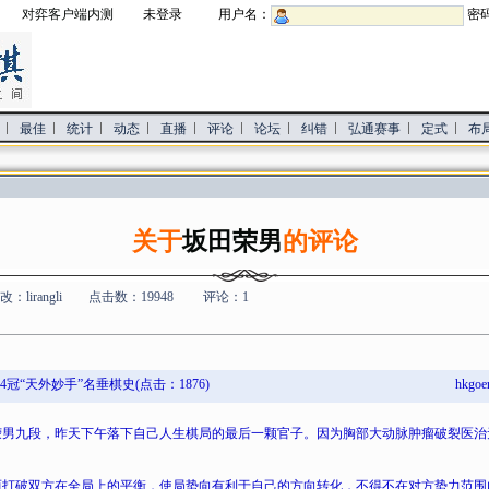
对弈客户端内测
未登录 用户名：
密
最佳
统计
动态
直播
评论
论坛
纠错
弘通赛事
定式
布
关于
坂田荣男
的评论
改：lirangli 点击数：19948 评论：1
4冠“天外妙手”名垂棋史
(点击：1876)
hkgoe
男九段，昨天下午落下自己人生棋局的最后一颗官子。因为胸部大动脉肿瘤破裂医治
破双方在全局上的平衡，使局势向有利于自己的方向转化，不得不在对方势力范围