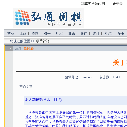
对弈客户端内测
未登录 
首页
上载
查询
棋手
职业
业余
最佳
统计
动态
直播
您现在的位置 >>
棋手评论
棋手
马晓春
关于
编辑修改：hunaner 点击数：18405
评论文章
名人马晓春
(点击：1418)
马晓春是由中国本土培养出的第一位世界围棋冠军，也是华人世界里
后超一流准备开创属于自己的时代，只不过那时的人们谁都没有想到
马李争霸大战中，马晓春最为致命的错误是制定了以短击长的错误战
正确的对战策略，由是让我们经历了一场现代围棋史上最为悲壮的对抗，