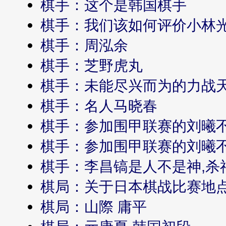
棋手：这个是韩国棋手
●
2026.02
第27届农心辛拉面杯世界围棋
团体赛第14局 一力辽-申真谞
棋手：我们该如何评价小林
棋手：周泓余
棋手：芝野虎丸
棋手：未能尽兴而为的力战
棋手：名人马晓春
棋手：参加围甲联赛的刘曦不是
棋手：参加围甲联赛的刘曦不是
棋手：李昌镐是人不是神,杀
棋局：关于日本棋战比赛地
棋局：山際 庸平