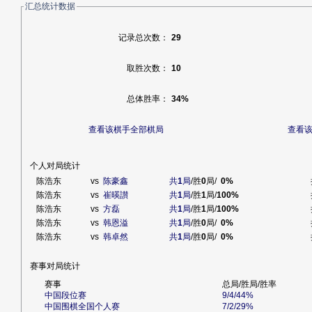
汇总统计数据
记录总次数：
29
取胜次数：
10
总体胜率：
34%
查看该棋手全部棋局
查看
个人对局统计
陈浩东
vs
陈豪鑫
共
1
局
/胜
0
局/
0%
陈浩东
vs
崔暎讃
共
1
局
/胜
1
局/
100%
陈浩东
vs
方磊
共
1
局
/胜
1
局/
100%
陈浩东
vs
韩恩溢
共
1
局
/胜
0
局/
0%
陈浩东
vs
韩卓然
共
1
局
/胜
0
局/
0%
赛事对局统计
赛事
总局/胜局/胜率
中国段位赛
9/4/44%
中国围棋全国个人赛
7/2/29%