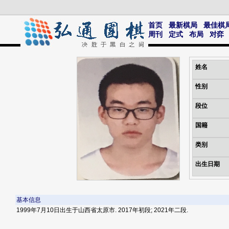
首页
最新棋局
最佳棋
周刊
定式
布局
对弈
姓名
性别
段位
国籍
类别
出生日期
基本信息
1999年7月10日出生于山西省太原市. 2017年初段; 2021年二段.