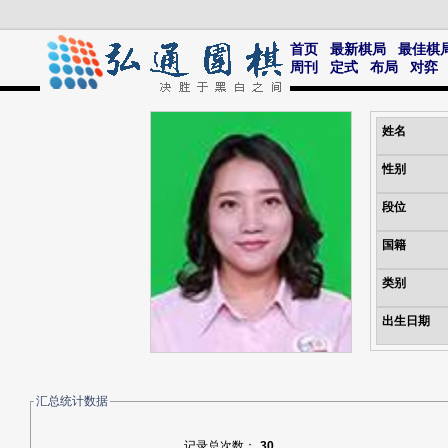
首页
最新棋局
最佳棋
周刊
定式
布局
对弈
姓名
性别
段位
国籍
类别
出生日期
汇总统计数据
记录总次数：
30