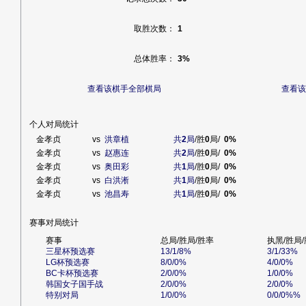
取胜次数：
1
总体胜率：
3%
查看该棋手全部棋局
查看该
个人对局统计
金孝贞
vs
洪章植
共
2
局
/胜
0
局/
0%
金孝贞
vs
赵惠连
共
2
局
/胜
0
局/
0%
金孝贞
vs
奥田彩
共
1
局
/胜
0
局/
0%
金孝贞
vs
白洪淅
共
1
局
/胜
0
局/
0%
金孝贞
vs
池昌寿
共
1
局
/胜
0
局/
0%
赛事对局统计
赛事
总局/胜局/胜率
执黑/胜局
三星杯预选赛
13/1/8%
3/1/33%
LG杯预选赛
8/0/0%
4/0/0%
BC卡杯预选赛
2/0/0%
1/0/0%
韩国女子国手战
2/0/0%
2/0/0%
特别对局
1/0/0%
0/0/0%%