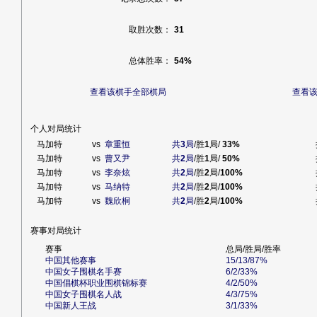
取胜次数：
31
总体胜率：
54%
查看该棋手全部棋局
查看
个人对局统计
马加特
vs
章重恒
共
3
局
/胜
1
局/
33%
马加特
vs
曹又尹
共
2
局
/胜
1
局/
50%
马加特
vs
李奈炫
共
2
局
/胜
2
局/
100%
马加特
vs
马纳特
共
2
局
/胜
2
局/
100%
马加特
vs
魏欣桐
共
2
局
/胜
2
局/
100%
赛事对局统计
赛事
总局/胜局/胜率
中国其他赛事
15/13/87%
中国女子围棋名手赛
6/2/33%
中国倡棋杯职业围棋锦标赛
4/2/50%
中国女子围棋名人战
4/3/75%
中国新人王战
3/1/33%