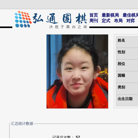
首页
最新棋局
最佳棋
周刊
定式
布局
对弈
姓名
性别
段位
国籍
类别
出生日期
汇总统计数据
记录总次数：
57