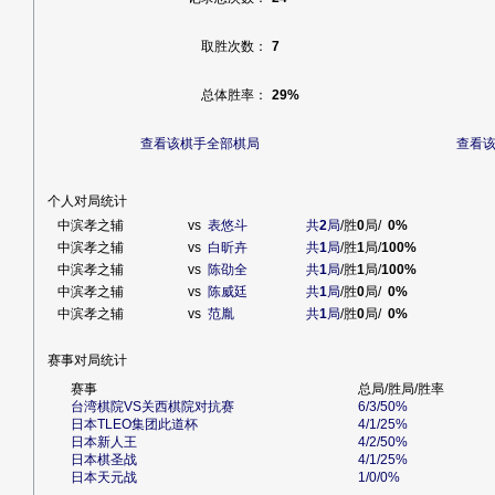
取胜次数：
7
总体胜率：
29%
查看该棋手全部棋局
查看
个人对局统计
中滨孝之辅
vs
表悠斗
共
2
局
/胜
0
局/
0%
中滨孝之辅
vs
白昕卉
共
1
局
/胜
1
局/
100%
中滨孝之辅
vs
陈劭全
共
1
局
/胜
1
局/
100%
中滨孝之辅
vs
陈威廷
共
1
局
/胜
0
局/
0%
中滨孝之辅
vs
范胤
共
1
局
/胜
0
局/
0%
赛事对局统计
赛事
总局/胜局/胜率
台湾棋院VS关西棋院对抗赛
6/3/50%
日本TLEO集团此道杯
4/1/25%
日本新人王
4/2/50%
日本棋圣战
4/1/25%
日本天元战
1/0/0%