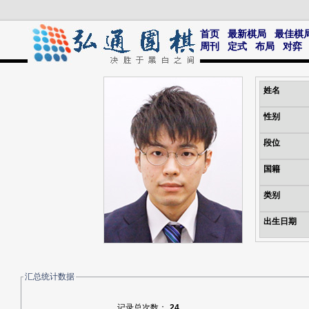
首页
最新棋局
最佳棋
周刊
定式
布局
对弈
姓名
性别
段位
国籍
类别
出生日期
汇总统计数据
记录总次数：
24