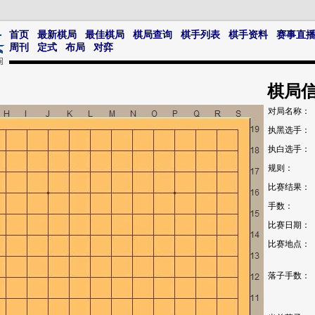
首页
最新棋局
最佳棋局
棋局查询
棋手列表
棋手资料
赛事直
周刊
定式
布局
对弈
棋局
对局名称：
执黑选手：
执白选手：
规则：
比赛结果：
手数：
比赛日期：
比赛地点：
落子手数：