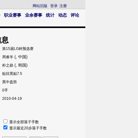
网站旧版
登录
注册
播
职业赛事
业余赛事
统计
动态
评论
信息
第15届LG杯预选赛
(, 中国)
周睿羊
(, 韩国)
朴之勋
贴目黑贴7.5
黑中盘胜
0手
2010-04-19
显示全部落子手数
显示最近20步落子手数