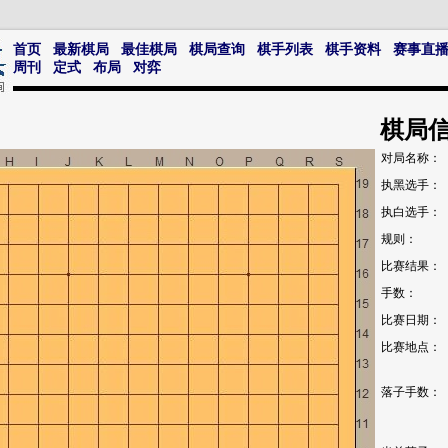
首页
最新棋局
最佳棋局
棋局查询
棋手列表
棋手资料
赛事直
周刊
定式
布局
对弈
棋局
对局名称：
执黑选手：
执白选手：
规则：
比赛结果：
手数：
比赛日期：
比赛地点：
落子手数：