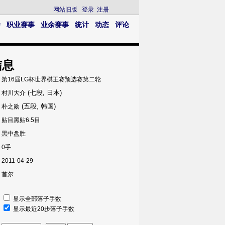
网站旧版
登录
注册
播
职业赛事
业余赛事
统计
动态
评论
信息
第16届LG杯世界棋王赛预选赛第二轮
(七段, 日本)
村川大介
(五段, 韩国)
朴之勋
贴目黑贴6.5目
黑中盘胜
0手
2011-04-29
首尔
显示全部落子手数
显示最近20步落子手数