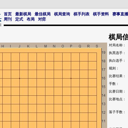
首页
最新棋局
最佳棋局
棋局查询
棋手列表
棋手资料
赛事直
周刊
定式
布局
对弈
棋局
对局名称：
执黑选手：
执白选手：
规则：
比赛结果：
手数：
比赛日期：
比赛地点：
落子手数：