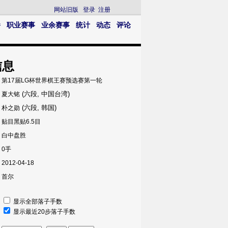
网站旧版
登录
注册
播
职业赛事
业余赛事
统计
动态
评论
信息
第17届LG杯世界棋王赛预选赛第一轮
(六段, 中国台湾)
夏大铭
(六段, 韩国)
朴之勋
贴目黑贴6.5目
白中盘胜
0手
2012-04-18
首尔
显示全部落子手数
显示最近20步落子手数