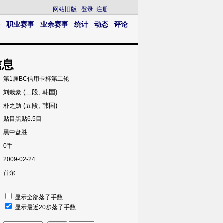
网站旧版
登录
注册
播
职业赛事
业余赛事
统计
动态
评论
信息
第1届BC信用卡杯第二轮
(二段, 韩国)
刘栽豪
(五段, 韩国)
朴之勋
贴目黑贴6.5目
黑中盘胜
0手
2009-02-24
首尔
显示全部落子手数
显示最近20步落子手数