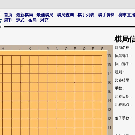
首页
最新棋局
最佳棋局
棋局查询
棋手列表
棋手资料
赛事直
周刊
定式
布局
对弈
棋局
对局名称：
执黑选手：
执白选手：
规则：
比赛结果：
手数：
比赛日期：
比赛地点：
落子手数：