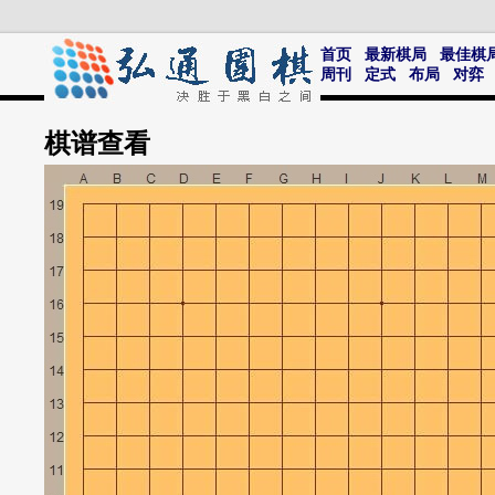
首页
最新棋局
最佳棋
周刊
定式
布局
对弈
棋谱
查看