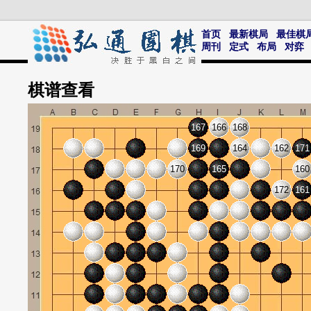
首页
最新棋局
最佳棋
周刊
定式
布局
对弈
棋谱
查看
167
166
168
169
164
162
171
170
165
160
172
161