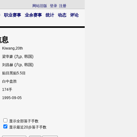
网站旧版
登录
注册
播
职业赛事
业余赛事
统计
动态
评论
信息
Kiwang,20th
(九p, 韩国)
梁宰豪
(六p, 韩国)
刘昌赫
贴目黑贴5.5目
白中盘胜
174手
1995-09-05
显示全部落子手数
显示最近20步落子手数