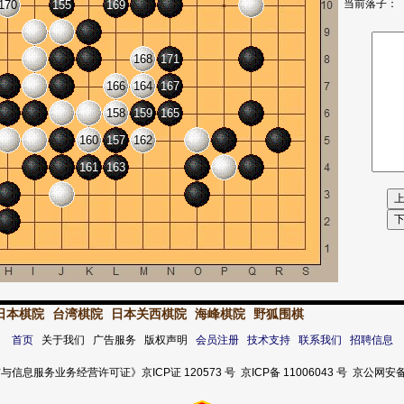
当前落子：
170
155
169
168
171
166
164
167
158
159
165
160
157
162
161
163
日本棋院
台湾棋院
日本关西棋院
海峰棋院
野狐围棋
首页
关于我们 广告服务 版权声明
会员注册
技术支持
联系我们
招聘信息
服务业务经营许可证》京ICP证 120573 号 京ICP备 11006043 号 京公网安备 11