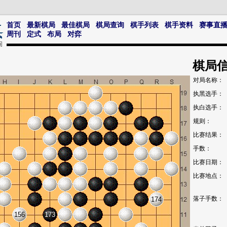
首页
最新棋局
最佳棋局
棋局查询
棋手列表
棋手资料
赛事直
周刊
定式
布局
对弈
棋局
对局名称：
执黑选手：
执白选手：
规则：
比赛结果：
手数：
比赛日期：
比赛地点：
落子手数：
174
156
173