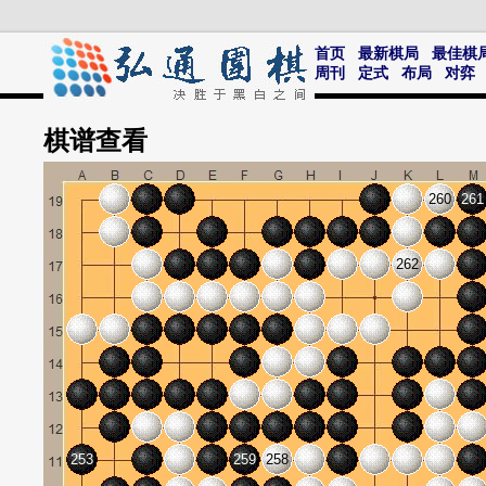
首页
最新棋局
最佳棋
周刊
定式
布局
对弈
棋谱
查看
260
261
262
253
259
258