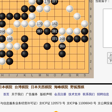
当前落子：
178
177
170
182
164
167
181
166
173
168
169
日本棋院
台湾棋院
日本关西棋院
海峰棋院
野狐围棋
首页
关于我们 广告服务 版权声明
会员注册
技术支持
联系我们
招聘信息
服务业务经营许可证》京ICP证 120573 号 京ICP备 11006043 号 京公网安备 11