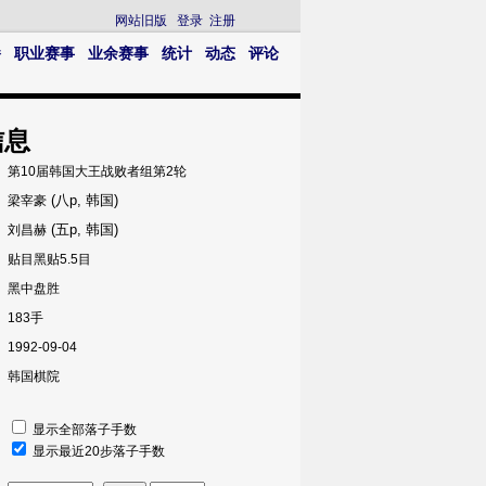
网站旧版
登录
注册
播
职业赛事
业余赛事
统计
动态
评论
信息
第10届韩国大王战败者组第2轮
(八p, 韩国)
梁宰豪
(五p, 韩国)
刘昌赫
贴目黑贴5.5目
黑中盘胜
183手
1992-09-04
韩国棋院
显示全部落子手数
显示最近20步落子手数