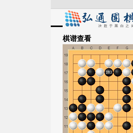
棋谱
查看
183