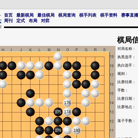
首页
最新棋局
最佳棋局
棋局查询
棋手列表
棋手资料
赛事直
周刊
定式
布局
对弈
棋局
对局名称：
执黑选手：
执白选手：
规则：
比赛结果：
手数：
比赛日期：
176
比赛地点：
175
174
落子手数：
179
180