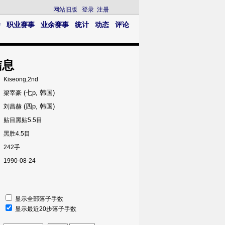
网站旧版
登录
注册
播
职业赛事
业余赛事
统计
动态
评论
信息
Kiseong,2nd
(七p, 韩国)
梁宰豪
(四p, 韩国)
刘昌赫
贴目黑贴5.5目
黑胜4.5目
242手
1990-08-24
显示全部落子手数
显示最近20步落子手数