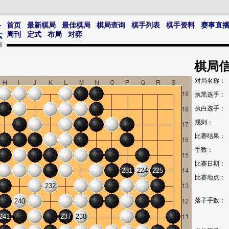
首页
最新棋局
最佳棋局
棋局查询
棋手列表
棋手资料
赛事直
周刊
定式
布局
对弈
棋局
对局名称：
执黑选手：
执白选手：
规则：
比赛结果：
手数：
比赛日期：
231
224
225
比赛地点：
232
落子手数：
240
241
237
238