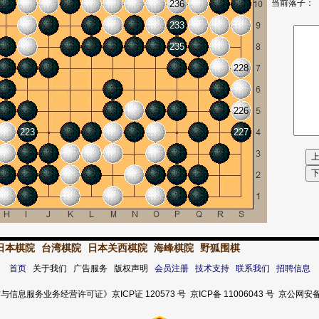
当前落子：
236
233
235
228
226
223
227
日本棋院
台湾棋院
日本关西棋院
海峰棋院
野狐围棋
首页
关于我们 广告服务 版权声明
会员注册
技术支持
联系我们
招聘信息
服务业务经营许可证》京ICP证 120573 号 京ICP备 11006043 号 京公网安备 11