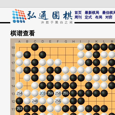
首页
最新棋局
最佳棋
周刊
定式
布局
对弈
棋谱
查看
254
260
259
258
255
248
256
253