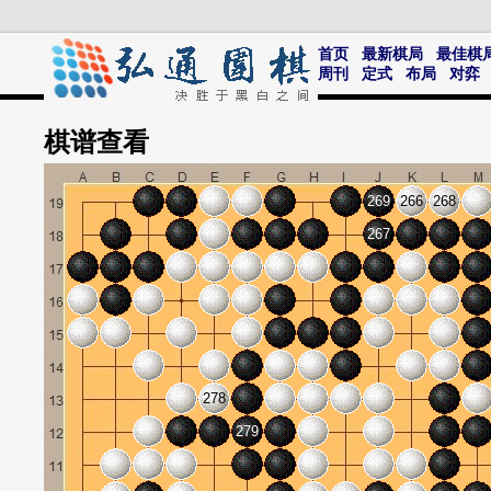
首页
最新棋局
最佳棋
周刊
定式
布局
对弈
棋谱
查看
269
266
268
267
278
279