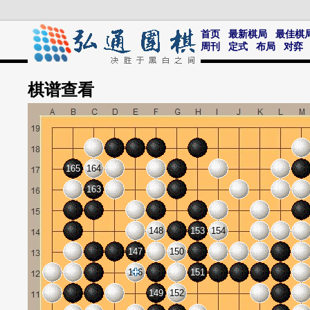
首页
最新棋局
最佳棋
周刊
定式
布局
对弈
棋谱
查看
165
164
163
148
153
154
147
150
166
151
149
152