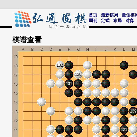
首页
最新棋局
最佳棋
周刊
定式
布局
对弈
棋谱
查看
132
130
131
139
121