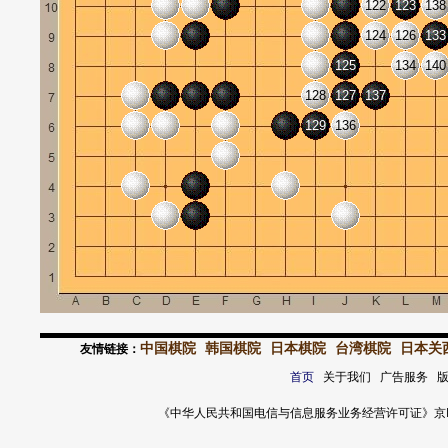
122
123
138
124
126
133
125
134
140
128
127
137
129
136
中国棋院
韩国棋院
日本棋院
台湾棋院
日本关
友情链接：
首页
关于我们 广告服务 
《中华人民共和国电信与信息服务业务经营许可证》京ICP证 120