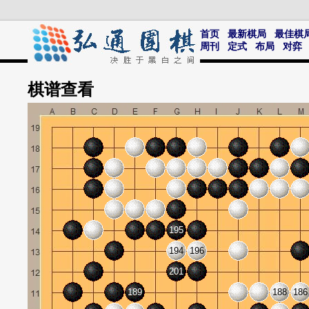
首页
最新棋局
最佳棋
周刊
定式
布局
对弈
棋谱
查看
195
194
196
201
189
188
186