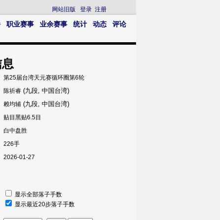
网站旧版
登录
注册
播
职业赛事
业余赛事
统计
动态
评论
信息
第25届台湾天元赛循环圈第6轮
(九段, 中国台湾)
陈祈睿
(九段, 中国台湾)
赖均辅
贴目黑贴6.5目
白中盘胜
226手
2026-01-27
显示全部落子手数
显示最近20步落子手数