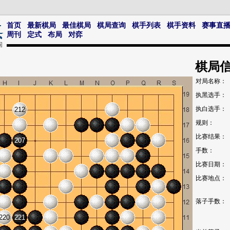
首页
最新棋局
最佳棋局
棋局查询
棋手列表
棋手资料
赛事直
周刊
定式
布局
对弈
棋局
对局名称：
执黑选手：
执白选手：
212
规则：
比赛结果：
207
手数：
比赛日期：
比赛地点：
落子手数：
220
221