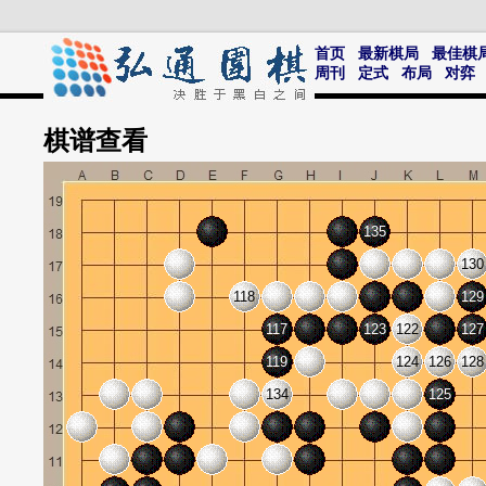
首页
最新棋局
最佳棋
周刊
定式
布局
对弈
棋谱
查看
135
130
118
129
117
123
122
127
119
124
126
128
134
125