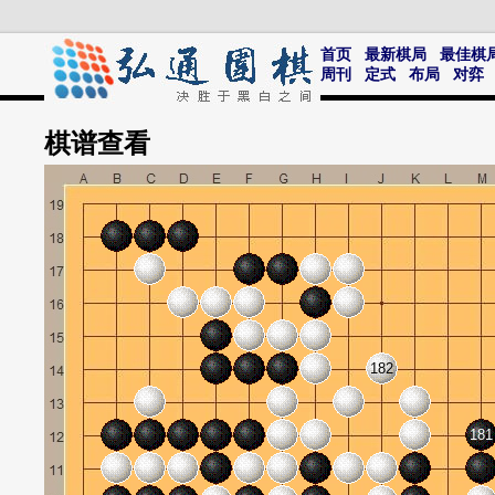
首页
最新棋局
最佳棋
周刊
定式
布局
对弈
棋谱
查看
182
181