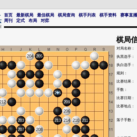
首页
最新棋局
最佳棋局
棋局查询
棋手列表
棋手资料
赛事直
周刊
定式
布局
对弈
棋局
对局名称：
204
205
执黑选手：
执白选手：
规则：
比赛结果：
手数：
215
比赛日期：
212
209
比赛地点：
206
落子手数：
203
213
214
210
211
207
208