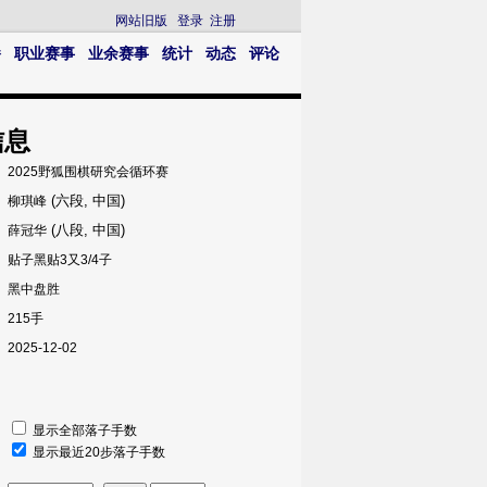
网站旧版
登录
注册
播
职业赛事
业余赛事
统计
动态
评论
信息
2025野狐围棋研究会循环赛
(六段, 中国)
柳琪峰
(八段, 中国)
薛冠华
贴子黑贴3又3/4子
黑中盘胜
215手
2025-12-02
显示全部落子手数
显示最近20步落子手数