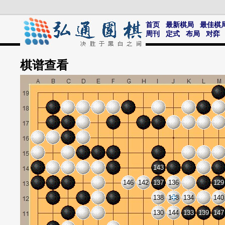
首页
最新棋局
最佳棋
周刊
定式
布局
对弈
棋谱
查看
143
146
142
137
136
129
138
148
134
140
130
144
133
139
147