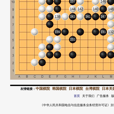
137
146
144
142
140
148
138
143
141
147
139
131
132
133
中国棋院
韩国棋院
日本棋院
台湾棋院
日本关
友情链接：
首页
关于我们 广告服务 
《中华人民共和国电信与信息服务业务经营许可证》京ICP证 120