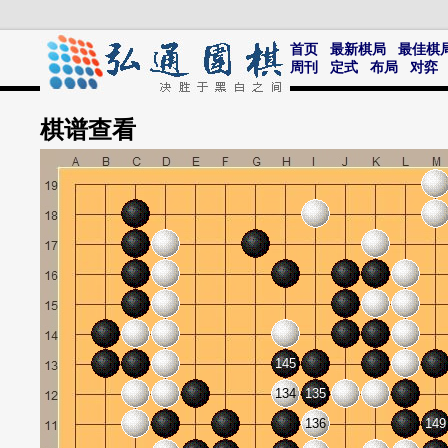
首页
最新棋局
最佳棋
周刊
定式
布局
对弈
棋谱
查看
145
134
135
136
149