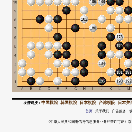
186
188
182
180
178
179
184
181
191
185
190
192
中国棋院
韩国棋院
日本棋院
台湾棋院
日本关
友情链接：
首页
关于我们 广告服务 
《中华人民共和国电信与信息服务业务经营许可证》京ICP证 120