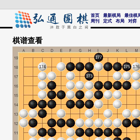
首页
最新棋局
最佳棋
周刊
定式
布局
对弈
棋谱
查看
177
174
175
176
173