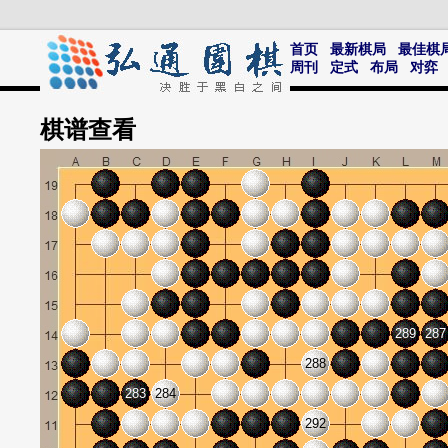
首页
最新棋局
最佳棋
周刊
定式
布局
对弈
棋谱
查看
289
287
288
283
284
292