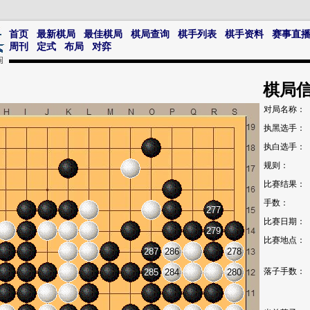
首页
最新棋局
最佳棋局
棋局查询
棋手列表
棋手资料
赛事直
周刊
定式
布局
对弈
棋局
对局名称：
执黑选手：
执白选手：
规则：
比赛结果：
手数：
277
比赛日期：
279
比赛地点：
287
286
278
落子手数：
285
284
280