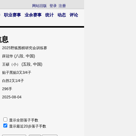
网站旧版
登录
注册
播
职业赛事
业余赛事
统计
动态
评论
信息
2025野狐围棋研究会训练赛
(八段, 中国)
薛冠华
(五段, 中国)
王硕（小）
贴子黑贴3又3/4子
白胜2又1/4子
296手
2025-08-04
显示全部落子手数
显示最近20步落子手数