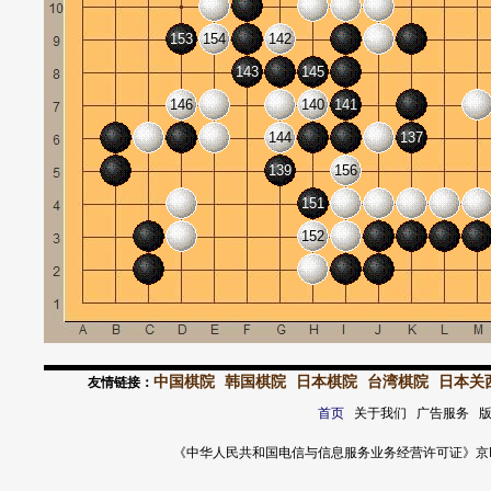
153
154
142
143
145
146
140
141
144
137
139
156
151
152
中国棋院
韩国棋院
日本棋院
台湾棋院
日本关
友情链接：
首页
关于我们 广告服务 
《中华人民共和国电信与信息服务业务经营许可证》京ICP证 120