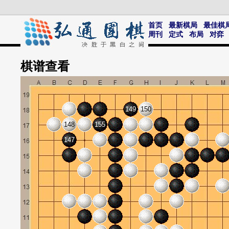
首页
最新棋局
最佳棋
周刊
定式
布局
对弈
棋谱
查看
149
150
148
155
147