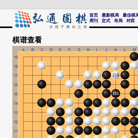
首页
最新棋局
最佳棋
周刊
定式
布局
对弈
棋谱
查看
214
215