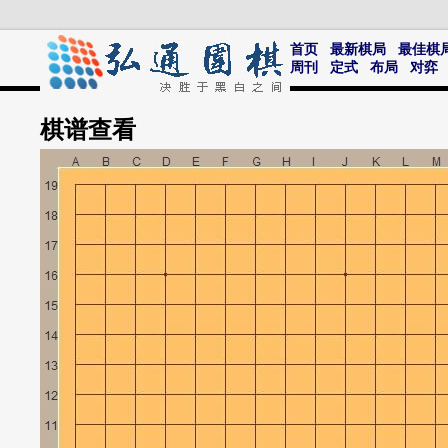
首页
最新棋局
最佳棋
周刊
定式
布局
对弈
棋谱
查看