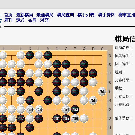
首页
最新棋局
最佳棋局
棋局查询
棋手列表
棋手资料
赛事直
周刊
定式
布局
对弈
棋局
对局名称：
执黑选手：
执白选手：
规则：
比赛结果：
手数：
260
比赛日期：
258
比赛地点：
268
270
264
263
落子手数：
267
261
265
266