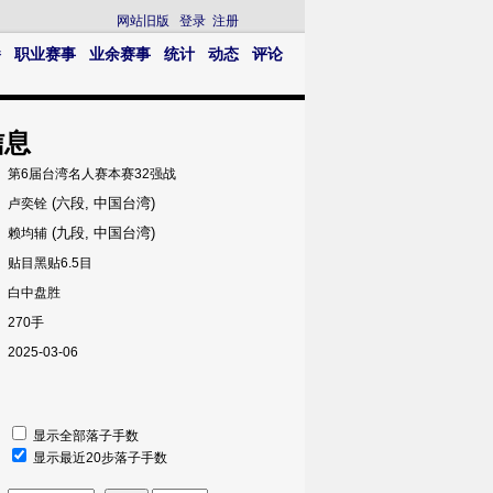
网站旧版
登录
注册
播
职业赛事
业余赛事
统计
动态
评论
信息
第6届台湾名人赛本赛32强战
(六段, 中国台湾)
卢奕铨
(九段, 中国台湾)
赖均辅
贴目黑贴6.5目
白中盘胜
270手
2025-03-06
显示全部落子手数
显示最近20步落子手数