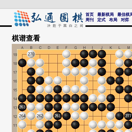
首页
最新棋局
最佳棋
周刊
定式
布局
对弈
棋谱
查看
270
263
264
262
261
277