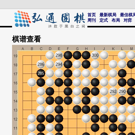
首页
最新棋局
最佳棋
周刊
定式
布局
对弈
棋谱
查看
298
300
286
294
285
292
290