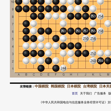
253
254
261
251
257
255
258
250
256
252
260
259
244
中国棋院
韩国棋院
日本棋院
台湾棋院
日本关
友情链接：
首页
关于我们 广告服务 
《中华人民共和国电信与信息服务业务经营许可证》京ICP证 120