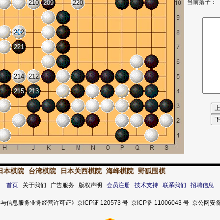
当前落子：
210
209
220
222
221
214
212
215
213
日本棋院
台湾棋院
日本关西棋院
海峰棋院
野狐围棋
首页
关于我们 广告服务 版权声明
会员注册
技术支持
联系我们
招聘信息
服务业务经营许可证》京ICP证 120573 号 京ICP备 11006043 号 京公网安备 11