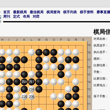
首页
最新棋局
最佳棋局
棋局查询
棋手列表
棋手资料
赛事直
周刊
定式
布局
对弈
棋局
对局名称：
执黑选手：
执白选手：
规则：
比赛结果：
手数：
比赛日期：
219
217
比赛地点：
216
落子手数：
218
206