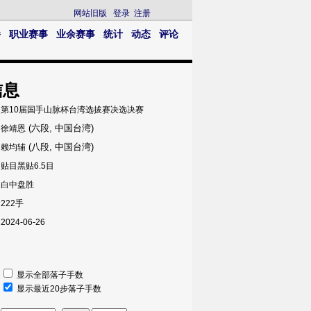
网站旧版
登录
注册
播
职业赛事
业余赛事
统计
动态
评论
信息
第10届国手山脉杯台湾选拔赛决选决赛
(六段, 中国台湾)
徐靖恩
(八段, 中国台湾)
赖均辅
贴目黑贴6.5目
白中盘胜
222手
2024-06-26
显示全部落子手数
显示最近20步落子手数